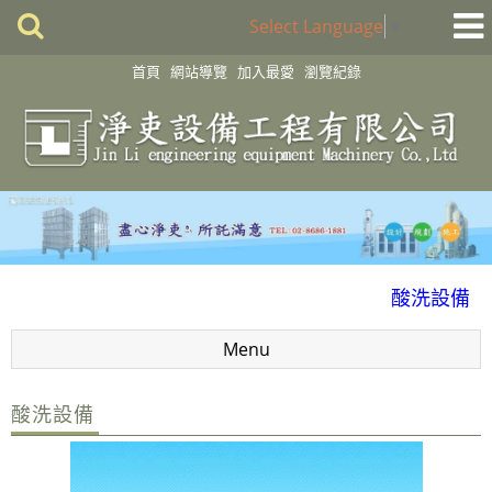
Select Language
▼
首頁
網站導覽
加入最愛
瀏覽紀錄
化學製程設備
酸洗設備
消毒殺菌淨化設備
Menu
配件
風門
酸洗設備
廢氣處理
抽風排氣設備工程