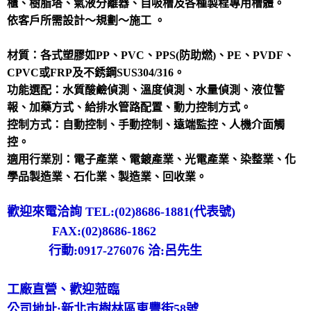
櫃、樹脂塔、氣液分離器、自吸槽及各種製程專用槽體。
依客戶所需設計～規劃～施工 。
材質：各式塑膠如PP、PVC、PPS(防助燃)、PE、PVDF、
CPVC或FRP及不銹鋼SUS304/316。
功能選配：水質酸鹼偵測、溫度偵測、水量偵測、液位警
報、加藥方式、給排水管路配置、動力控制方式。
控制方式：自動控制、手動控制、遠端監控、人機介面觸
控。
適用行業別：電子產業、電鍍產業、光電產業、染整業、化
學品製造業、石化業、製造業、回收業。
歡迎來電洽詢 TEL:(02)8686-1881(代表號)
FAX:(02)8686-1862
行動:0917-276076 洽:呂先生
工廠直營、歡迎蒞臨
公司地址:新北市樹林區東豐街58號