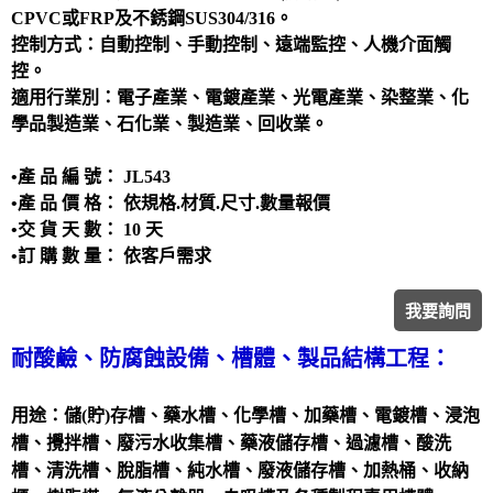
洗滌塔
CPVC或FRP及不銹鋼SUS304/316。
控制方式：自動控制、手動控制、遠端監控、人機介面觸
管路配置工程
控。
攪拌槽
適用行業別：電子產業、電鍍產業、光電產業、染整業、化
耐酸鹼、防腐蝕設備、槽體、製品結構工程
學品製造業、石化業、製造業、回收業。
實驗櫃
•
產
品 編 號： JL543
除臭設備
•產 品 價 格： 依規格.材質.尺寸.數量報價
電鍍設備
•交 貨 天 數： 10 天
•訂 購 數 量： 依客戶需求
我要詢問
耐酸鹼、防腐蝕設備、槽體、製品結構工程：
用途：儲(貯)存槽、藥水槽、化學槽、加藥槽、電鍍槽、浸泡
槽、攪拌槽、廢污水收集槽、藥液儲存槽、過濾槽、酸洗
槽、清洗槽、脫脂槽、純水槽、廢液儲存槽、加熱桶、收納