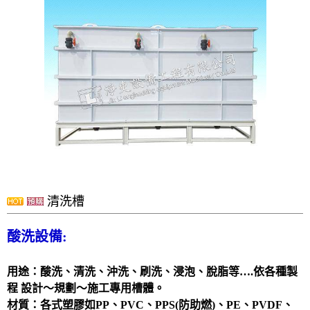
洗滌塔
管路配置工程
攪拌槽
耐酸鹼、防腐蝕設備、槽體、製品結構工程
實驗櫃
除臭設備
電鍍設備
化學製程設備
酸洗設備
清洗槽
消毒殺菌淨化設備
配件
酸洗設備:
風門
用途：酸洗、清洗、沖洗、刷洗、浸泡、脫脂等….依各種製
廢氣處理
程 設計～規劃～施工專用槽體。
抽風排氣設備工程
材質：各式塑膠如PP、PVC、PPS(防助燃)、PE、PVDF、