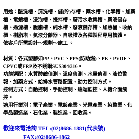
用途：
酸洗槽、清洗槽、
儲(貯)存槽、藥水槽、化學槽、加藥
槽、電鍍槽、浸泡槽、攪拌槽、廢污水收集槽、藥液儲存
槽、過濾槽、脫脂槽、純水槽、廢液儲存槽、加熱桶、收納
櫃、樹脂塔、氣液分離器、自吸槽及各種製程專用槽體。
依客戶所需設計～規劃～施工 。
材質：各式塑膠如PP、PVC、PPS(防助燃)、PE、PVDF、
CPVC或FRP及不銹鋼SUS304/316。
功能選配：水質酸鹼偵測、溫度偵測、水量偵測、液位警
報、加藥方式、給排水管路配置、動力控制方式。
控制方式：自動控制、手動控制、遠端監控、人機介面觸
控。
適用行業別：電子產業、電鍍產業、光電產業、染整業、化
學品製造業、石化業、製造業、回收業。
歡迎來電洽詢 TEL:(02)8686-1881(代表號)
FAX:(02)8686-1862