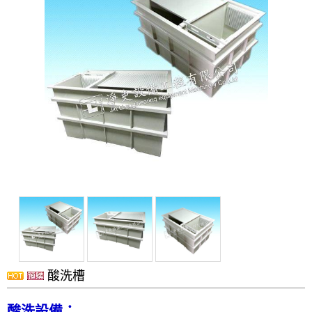
洗滌塔
管路配置工程
攪拌槽
耐酸鹼、防腐蝕設備、槽體、製品結構工程
實驗櫃
除臭設備
電鍍設備
化學製程設備
酸洗設備
消毒殺菌淨化設備
配件
風門
酸洗槽
廢氣處理
抽風排氣設備工程
酸洗設備：