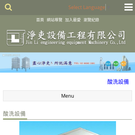
Select Language
▼
首頁
網站導覽
加入最愛
瀏覽紀錄
化學製程設備
酸洗設備
消毒殺菌淨化設備
Menu
配件
風門
酸洗設備
廢氣處理
抽風排氣設備工程