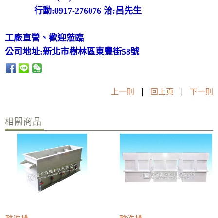
行動:0917-276076 洽:呂先生
工廠直營、歡迎蒞臨
公司地址:新北市樹林區東豐街58號
上一則
|
回上頁
|
下一則
相關商品