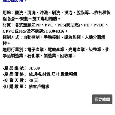
洗滌塔
管路配置工程
用途：酸洗、清洗、沖洗、刷洗、浸泡、脫脂等….依各種製
程 設計～規劃～施工專用槽體。
攪拌槽
材質：各式塑膠如PP、PVC、PPS(防助燃)、PE、PVDF、
耐酸鹼、防腐蝕設備、槽體、製品結構工程
CPVC或FRP及不銹鋼SUS304/316。
實驗櫃
控制方式：自動控制、手動控制、遠端監控、人機介面觸
控。
除臭設備
適用行業別：電子產業、電鍍產業、光電產業、染整業、化
電鍍設備
學品製造業、石化業、製造業、回收業。
•產 品 編 號： JL539
•產 品 價 格： 依規格.材質.尺寸.數量報價
•交 貨 天 數： 30 天
•訂 購 數 量： 依客戶需求
我要詢問