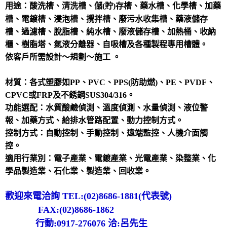
用途：
酸洗槽、清洗槽、
儲(貯)存槽、藥水槽、化學槽、加藥
槽、電鍍槽、浸泡槽、攪拌槽、廢污水收集槽、藥液儲存
槽、過濾槽、脫脂槽、純水槽、廢液儲存槽、加熱桶、收納
櫃、樹脂塔、氣液分離器、自吸槽及各種製程專用槽體。
依客戶所需設計～規劃～施工 。
材質：各式塑膠如PP、PVC、PPS(防助燃)、PE、PVDF、
CPVC或FRP及不銹鋼SUS304/316。
功能選配：水質酸鹼偵測、溫度偵測、水量偵測、液位警
報、加藥方式、給排水管路配置、動力控制方式。
控制方式：自動控制、手動控制、遠端監控、人機介面觸
控。
適用行業別：電子產業、電鍍產業、光電產業、染整業、化
學品製造業、石化業、製造業、回收業。
歡迎來電洽詢 TEL:(02)8686-1881(代表號)
FAX:(02)8686-1862
行動:0917-276076 洽:呂先生