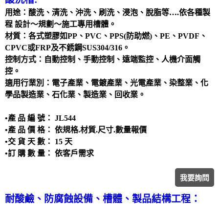
攪拌槽
用途：酸洗、清洗、沖洗、刷洗、浸泡、脫脂等….依各種製
耐酸鹼、防腐蝕設備、槽體、製品結構工程
程 設計～規劃～施工專用槽體。
材質：各式塑膠如PP、PVC、PPS(防助燃)、PE、PVDF、
實驗櫃
CPVC或FRP及不銹鋼SUS304/316。
除臭設備
控制方式：自動控制、手動控制、遠端監控、人機介面觸
電鍍設備
控。
適用行業別：電子產業、電鍍產業、光電產業、染整業、化
學品製造業、石化業、製造業、回收業。
•產 品 編 號： JL544
•產 品 價 格： 依規格.材質.尺寸.數量報價
•交 貨 天 數： 15 天
•訂 購 數 量： 依客戶需求
我要詢問
耐酸鹼、防腐蝕
設備、
槽體、製品結構工程：