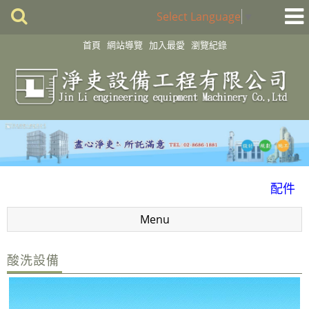
Select Language
▼
首頁
網站導覽
加入最愛
瀏覽紀錄
化學製程設備
酸洗設備
消毒殺菌淨化設備
配件
風門
Menu
廢氣處理
抽風排氣設備工程
酸洗設備
洗滌塔
管路配置工程