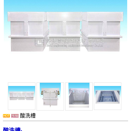
攪拌槽
耐酸鹼、防腐蝕設備、槽體、製品結構工程
實驗櫃
除臭設備
電鍍設備
化學製程設備
酸洗設備
消毒殺菌淨化設備
配件
風門
廢氣處理
抽風排氣設備工程
酸洗槽
洗滌塔
管路配置工程
酸洗槽: