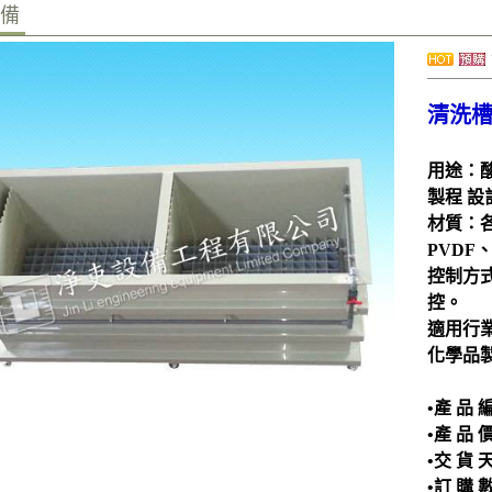
設備
清洗
用途：
製程 
材質：各
PVDF、
控制方
控。
適用行
化學品
•產 品 
•產 品
•交 貨 天
•訂 購