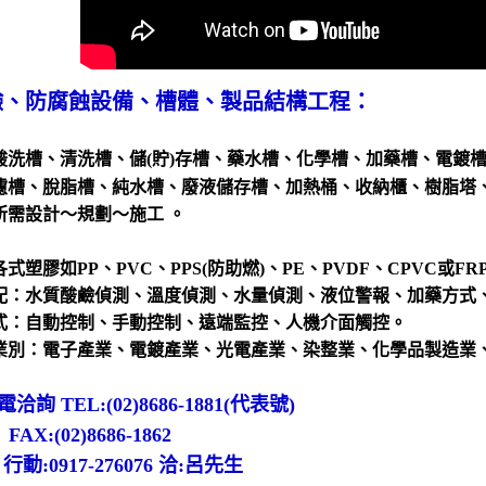
鹼、防腐蝕
設備、
槽體、製品結構工程：
酸洗槽、清洗槽、
儲(貯)存槽、藥水槽、化學槽、加藥槽、電鍍
濾槽、脫脂槽、純水槽、廢液儲存槽、加熱桶、收納櫃、樹脂塔
所需設計～規劃～施工 。
式塑膠如PP、PVC、PPS(防助燃)、PE、PVDF、CPVC或FRP及
配：水質酸鹼偵測、溫度偵測、水量偵測、液位警報、加藥方式
式：自動控制、手動控制、遠端監控、人機介面觸控。
業別：電子產業、電鍍產業、光電產業、染整業、化學品製造業
詢 TEL:(02)8686-1881(代表號)
(02)8686-1862
917-276076 洽:呂先生