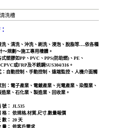
風門
廢氣處理
清洗槽
抽風排氣設備工程
洗滌塔
槽：
管路配置工程
酸洗、清洗、沖洗、刷洗、浸泡、脫脂等….依各種
攪拌槽
設計～規劃～施工專用槽體。
耐酸鹼、防腐蝕設備、槽體、製品結構工程
式塑膠如PP、PVC、PPS(防助燃)、PE、
CPVC或FRP及不銹鋼SUS304/316。
實驗櫃
式：自動控制、手動控制、遠端監控、人機介面觸
除臭設備
電鍍設備
業別：電子產業、電鍍產業、光電產業、染整業、
製造業、石化業、製造業、回收業。
化學製程設備
酸洗設備
編 號： JL535
消毒殺菌淨化設備
 價 格： 依規格.材質.尺寸.數量報價
 數： 20 天
配件
 數 量： 依客戶需求