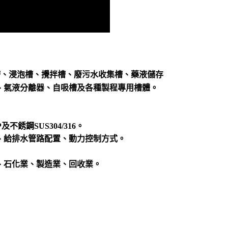
槽、浸泡槽、攪拌槽、廢污水收集槽、藥液儲存
、氣液分離器、自吸槽及各種製程專用槽體。
不銹鋼SUS304/316。
、給排水管路配置、動力控制方式。
、石化業、製造業、回收業。