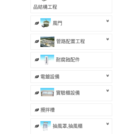
品結構工程
風門
管路配置工程
耐腐蝕配件
電鍍設備
實驗櫃設備
攪拌槽
抽風罩,抽風櫃