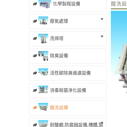
化學製程設備
酸洗
廢氣處理
洗滌塔
除臭設備
活性碳除臭過濾設備
消毒殺菌淨化設備
酸洗設備
耐酸鹼,防腐蝕設備,槽體,製