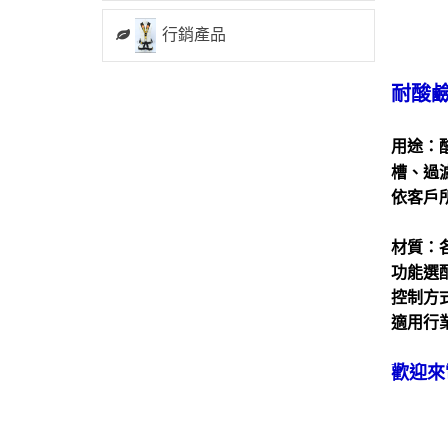
行銷產品
耐酸
用途：
槽、過
依客戶
材質：各
功能選
控制方
適用行
歡迎來電洽
FAX:
行動:0