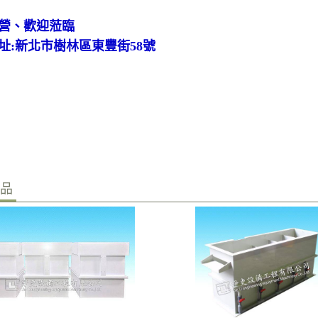
營、歡迎蒞臨
址:新北市樹林區東豐街58號
商品