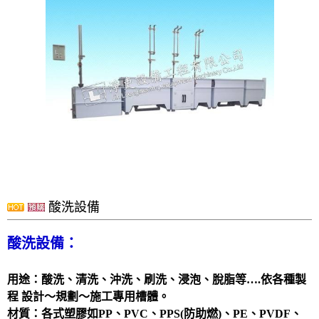
洗滌塔
管路配置工程
攪拌槽
耐酸鹼、防腐蝕設備、槽體、製品結構工程
實驗櫃
除臭設備
電鍍設備
化學製程設備
酸洗設備
酸洗設備
消毒殺菌淨化設備
配件
酸洗設備：
風門
用途：酸洗、清洗、沖洗、刷洗、浸泡、脫脂等….依各種製
廢氣處理
程 設計～規劃～施工專用槽體。
抽風排氣設備工程
材質：各式塑膠如PP、PVC、PPS(防助燃)、PE、PVDF、