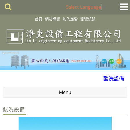
Select Language
▼
首頁
網站導覽
加入最愛
瀏覽紀錄
化學製程設備
酸洗設備
消毒殺菌淨化設備
Menu
配件
風門
酸洗設備
廢氣處理
抽風排氣設備工程