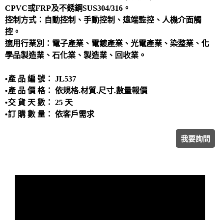
洗滌塔
CPVC或FRP及不銹鋼SUS304/316。
控制方式：自動控制、手動控制、遠端監控、人機介面觸
管路配置工程
控。
攪拌槽
適用行業別：電子產業、電鍍產業、光電產業、染整業、化
耐酸鹼、防腐蝕設備、槽體、製品結構工程
學品製造業、石化業、製造業、回收業。
實驗櫃
•產 品 編 號： JL537
除臭設備
•產 品 價 格： 依規格.材質.尺寸.數量報價
電鍍設備
•交 貨 天 數： 25 天
•訂 購 數 量： 依客戶需求
我要詢問