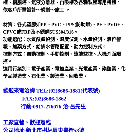
櫃、樹脂塔、氣液分離器、自吸槽及各種製程專用槽體。
依客戶所需設計～規劃～施工 。
材質：各式塑膠如PP、PVC、PPS(防助燃)、PE、PVDF、
CPVC或FRP及不銹鋼SUS304/316。
功能選配：水質酸鹼偵測、溫度偵測、水量偵測、液位警
報、加藥方式、給排水管路配置、動力控制方式。
控制方式：自動控制、手動控制、遠端監控、人機介面觸
控。
適用行業別：電子產業、電鍍產業、光電產業、染整業、化
學品製造業、石化業、製造業、回收業。
歡迎來電洽詢 TEL:(02)8686-1881(代表號)
FAX:(02)8686-1862
行動:0917-276076 洽:呂先生
工廠直營、歡迎蒞臨
公司地址:新北市樹林區東豐街58號