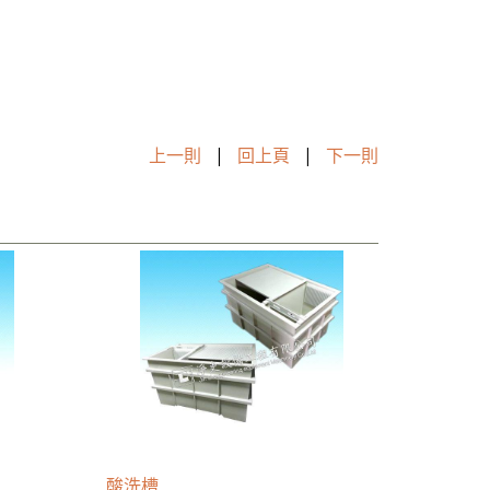
上一則
|
回上頁
|
下一則
酸洗槽