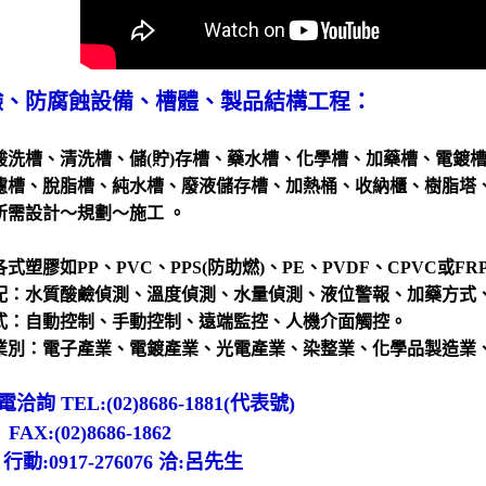
鹼、防腐蝕設備、槽體、製品結構工程：
酸洗槽、清洗槽、
儲(貯)存槽、藥水槽、化學槽、加藥槽、電鍍
濾槽、脫脂槽、純水槽、廢液儲存槽、加熱桶、收納櫃、樹脂塔
所需設計～規劃～施工 。
式塑膠如PP、PVC、PPS(防助燃)、PE、PVDF、CPVC或FRP及
配：水質酸鹼偵測、溫度偵測、水量偵測、液位警報、加藥方式
式：自動控制、手動控制、遠端監控、人機介面觸控。
業別：電子產業、電鍍產業、光電產業、染整業、化學品製造業
詢 TEL:(02)8686-1881(代表號)
(02)8686-1862
917-276076 洽:呂先生