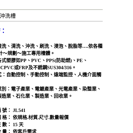
風門
廢氣處理
沖洗槽
抽風排氣設備工程
洗滌塔
槽
：
管路配置工程
酸洗、清洗、沖洗、刷洗、浸泡、脫脂等….依各種
攪拌槽
設計～規劃～施工專用槽體。
耐酸鹼、防腐蝕設備、槽體、製品結構工程
式塑膠如PP、PVC、PPS(防助燃)、PE、
CPVC或FRP及不銹鋼SUS304/316。
實驗櫃
式：自動控制、手動控制、遠端監控、人機介面觸
除臭設備
電鍍設備
業別：電子產業、電鍍產業、光電產業、染整業、
製造業、石化業、製造業、回收業。
化學製程設備
酸洗設備
編 號： JL541
消毒殺菌淨化設備
 價 格： 依規格.材質.尺寸.數量報價
 數： 15 天
配件
 數 量： 依客戶需求