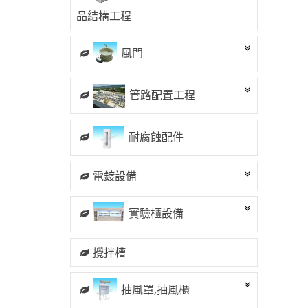
品結構工程
風門
管路配置工程
耐腐蝕配件
電鍍設備
實驗櫃設備
攪拌槽
抽風罩,抽風櫃