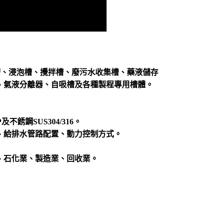
槽、浸泡槽、攪拌槽、廢污水收集槽、藥液儲存
、氣液分離器、自吸槽及各種製程專用槽體。
不銹鋼SUS304/316。
、給排水管路配置、動力控制方式。
、石化業、製造業、回收業。