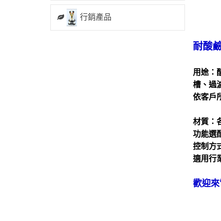
行銷產品
耐酸
用途：
槽、過
依客戶
材質：各
功能選
控制方
適用行
歡迎來電洽
FAX:
行動:0