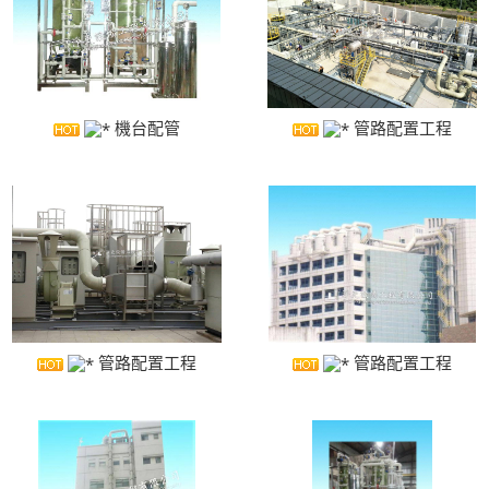
洗滌塔
管路配置工程
攪拌槽
耐酸鹼、防腐蝕設備、槽體、製品結構工程
機台配管
管路配置工程
實驗櫃
除臭設備
電鍍設備
化學製程設備
酸洗設備
消毒殺菌淨化設備
管路配置工程
管路配置工程
配件
風門
廢氣處理
抽風排氣設備工程