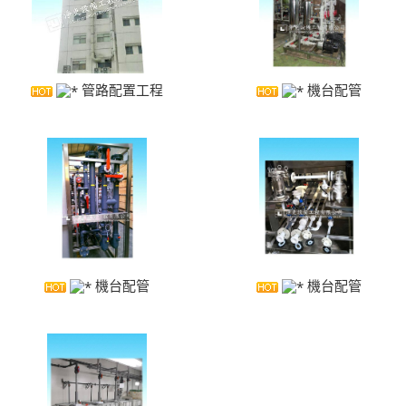
洗滌塔
管路配置工程
攪拌槽
管路配置工程
機台配管
耐酸鹼、防腐蝕設備、槽體、製品結構工程
實驗櫃
除臭設備
電鍍設備
機台配管
機台配管