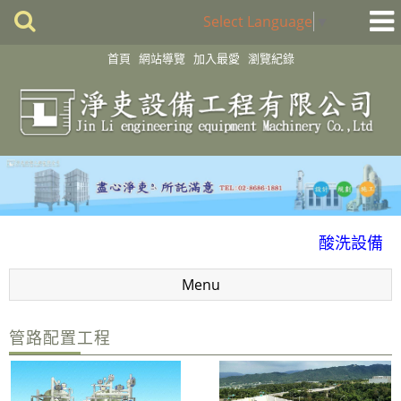
Select Language
▼
首頁
網站導覽
加入最愛
瀏覽紀錄
化學製程設備
酸洗設備
消毒殺菌淨化設備
Menu
配件
風門
管路配置工程
廢氣處理
抽風排氣設備工程