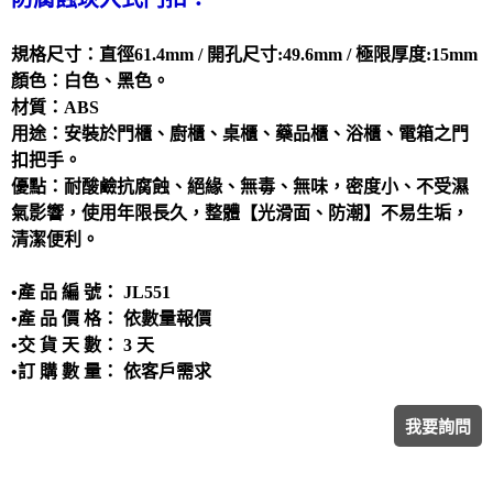
洗滌塔
管路配置工程
規格尺寸：直徑61.4mm / 開孔尺寸:49.6mm / 極限厚度:15mm
顏色：白色、黑色。
攪拌槽
材質：ABS
耐酸鹼、防腐蝕設備、槽體、製品結構工程
用途：安裝於門櫃、廚櫃、桌櫃、藥品櫃、浴櫃、電箱之門
實驗櫃
扣把手。
優點：耐酸鹼抗腐蝕、絕緣、無毒、無味，密度小、不受濕
除臭設備
氣影響，使用年限長久，整體【光滑面、防潮】不易生垢，
電鍍設備
清潔便利。
•產 品 編 號： JL551
•產 品 價 格： 依數量報價
•交 貨 天 數： 3 天
•訂 購 數 量： 依客戶需求
我要詢問