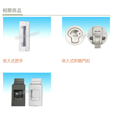
相關商品
崁入式把手
崁入式附鎖門扣