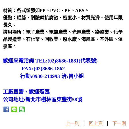
材質：各式塑膠如PP、PVC、PE
、ABS
。
優點：絕緣、耐酸鹼抗腐蝕、密度小、材質光滑、使用年限
長久。
適用場所：電子產業、電鍍產業、光電產業、染整業、化學
品製造業、石化業、回收業、廢水廠、海風區、室外區、溫
泉區。
歡迎來電洽詢 TEL:(02)8686-1881(代表號)
FAX:(02)8686-1862
行動:0930-214993 洽:曾小姐
工廠直營、歡迎蒞臨
公司地址:新北市樹林區東豐街58號
上一則
|
回上頁
|
下一則