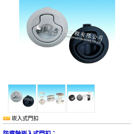
洗滌塔
管路配置工程
攪拌槽
耐酸鹼、防腐蝕設備、槽體、製品結構工程
實驗櫃
除臭設備
電鍍設備
化學製程設備
酸洗設備
消毒殺菌淨化設備
配件
風門
崁入式門扣
廢氣處理
抽風排氣設備工程
防腐蝕崁入式門扣：