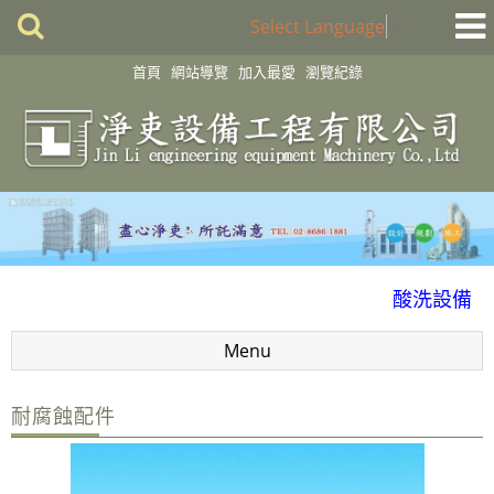
Select Language
▼
首頁
網站導覽
加入最愛
瀏覽紀錄
化學製程設備
酸洗設備
消毒殺菌淨化設備
Menu
配件
風門
耐腐蝕配件
廢氣處理
抽風排氣設備工程