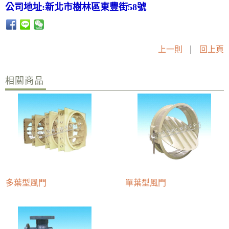
公司地址:新北市樹林區東豐街58號
上一則
|
回上頁
相關商品
多葉型風門
單葉型風門