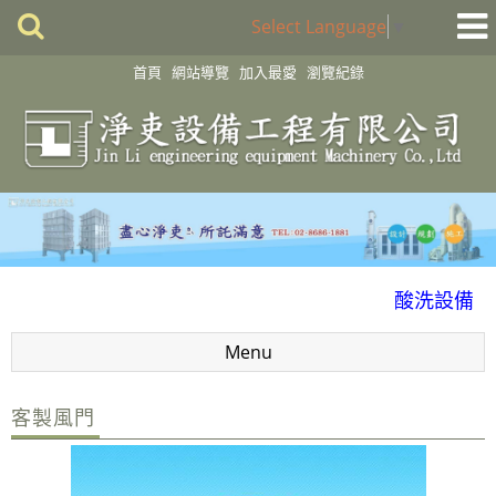
Select Language
▼
首頁
網站導覽
加入最愛
瀏覽紀錄
化學製程設備
酸洗設備
消毒殺菌淨化設備
Menu
配件
風門
客製風門
廢氣處理
抽風排氣設備工程