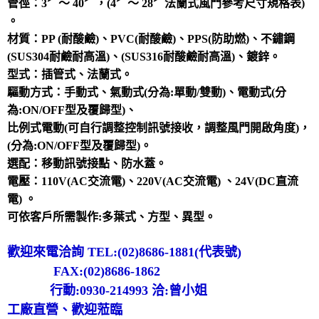
管徑：3〞～ 40〞，(4〞～ 28〞法蘭式風門參考尺寸規格表)
。
材質：PP (耐酸鹼)、PVC(耐酸鹼)、PPS(防助燃)、不鏽鋼
(SUS304耐鹼耐高溫)、(SUS316耐酸鹼耐高溫)、鍍鋅。
型式：插管式、法蘭式。
驅動方式：手動式、氣動式(分為:單動/雙動)、電動式(分
為:ON/OFF型及覆歸型)、
比例式電動(可自行調整控制訊號接收，調整風門開啟角度)，
(分為:ON/OFF型及覆歸型)。
選配：移動訊號接點、防水蓋。
電壓：110V(AC交流電)、220V(AC交流電) 、24V(DC直流
電) 。
可依客戶所需製作:多葉式、方型、異型。
歡迎來電洽詢 TEL:(02)8686-1881(代表號)
FAX:(02)8686-1862
行動:0930-214993 洽:曾小姐
工廠直營、歡迎蒞臨