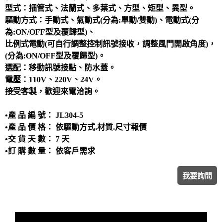
洗滌塔
型式：插管式、法蘭式、多葉式、方型、矩型、異型。
驅動方式：手動式、氣動式(分為:單動/雙動)、電動式(分
管路配置工程
為:ON/OFF型及覆歸型)、
攪拌槽
比例式電動(可自行調整控制訊號接收，調整風門開啟角度)，
耐酸鹼、防腐蝕設備、槽體、製品結構工程
(分為:ON/OFF型及覆歸型)。
選配：移動訊號接點、防水蓋。
實驗櫃
電壓：110V、220V、24V。
除臭設備
接受客製，歡迎來電洽詢。
電鍍設備
•產 品 編 號： JL304-5
•產 品 價 格： 依驅動方式.材質.尺寸報價
•交 貨 天 數： 7 天
•訂 購 數 量： 依客戶需求
我要詢問