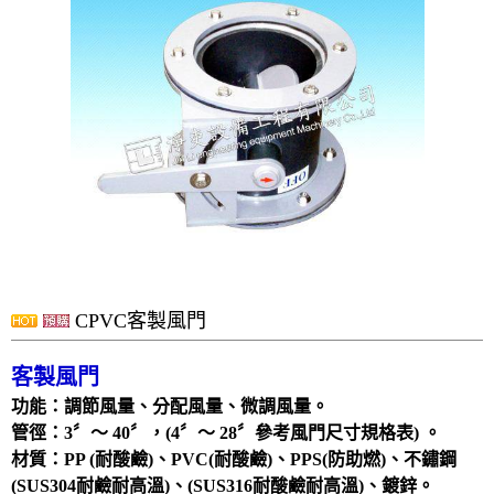
洗滌塔
管路配置工程
攪拌槽
耐酸鹼、防腐蝕設備、槽體、製品結構工程
實驗櫃
除臭設備
電鍍設備
化學製程設備
酸洗設備
CPVC客製風門
消毒殺菌淨化設備
配件
客製風門
風門
功能：調節風量、分配風量、微調風量。
管徑：3〞～ 40〞，(4〞～ 28〞參考風門尺寸規格表) 。
廢氣處理
材質：PP (耐酸鹼)、PVC(耐酸鹼)、PPS(防助燃)、不鏽鋼
抽風排氣設備工程
(SUS304耐鹼耐高溫)、(SUS316耐酸鹼耐高溫)、鍍鋅。