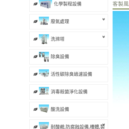
化學製程設備
客製
廢氣處理
洗滌塔
除臭設備
活性碳除臭過濾設備
消毒殺菌淨化設備
酸洗設備
耐酸鹼,防腐蝕設備,槽體,製