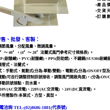
•產 品
•交 貨 
•訂 購
零售、批發、客製：
調節風量、分配風量、微調風量。
〞～ 40〞，(4〞～ 28〞法蘭式風門參考尺寸規格表) 。
P (耐酸鹼)、PVC(耐酸鹼)、PPS(防助燃)、不鏽鋼(SUS304耐
插管式、法蘭式。
：手動式、氣動式(分為:單動/雙動)、電動式(分為:ON/OFF型
動(可自行調整控制訊號接收，調整風門開啟角度)，(分為:ON/O
移動訊號接點、防水蓋。
0V(AC交流電)、220V(AC交流電) 、24V(DC直流電) 。
戶所需製作:多葉式、方型、異型。
詢 TEL:(02)8686-1881(代表號)