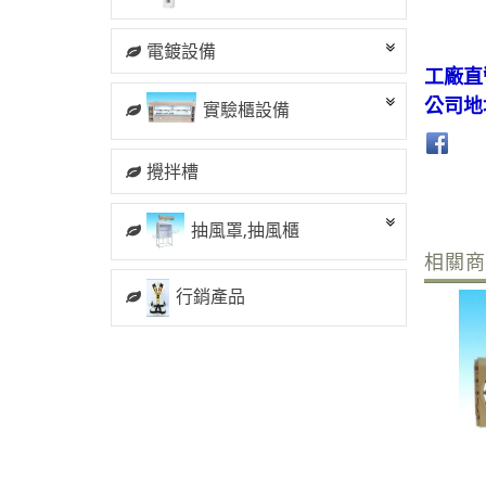
FAX:
行動:0
電鍍設備
工廠直
公司地
實驗櫃設備
攪拌槽
抽風罩,抽風櫃
相關
行銷產品