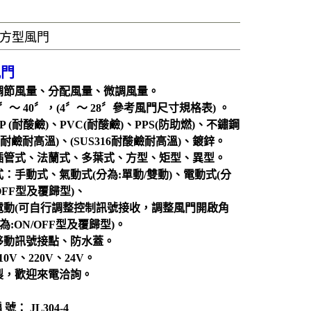
配件
風門
方型風門
廢氣處理
抽風排氣設備工程
風門
洗滌塔
調節風量、分配風量、微調風量。
〞～ 40〞，(4〞～ 28〞參考風門尺寸規格表) 。
管路配置工程
P (耐酸鹼)、PVC(耐酸鹼)、PPS(防助燃)、不鏽鋼
攪拌槽
304耐鹼耐高溫)、(SUS316耐酸鹼耐高溫)、鍍鋅。
耐酸鹼、防腐蝕設備、槽體、製品結構工程
插管式、法蘭式、多葉式、方型、矩型、異型。
：手動式、氣動式(分為:單動/雙動)、電動式(分
實驗櫃
/OFF型及覆歸型)、
除臭設備
電動(可自行調整控制訊號接收，調整風門開啟角
電鍍設備
分為:ON/OFF型及覆歸型)。
移動訊號接點、防水蓋。
化學製程設備
0V、220V、24V。
酸洗設備
製，歡迎來電洽詢。
消毒殺菌淨化設備
 號： JL304-4