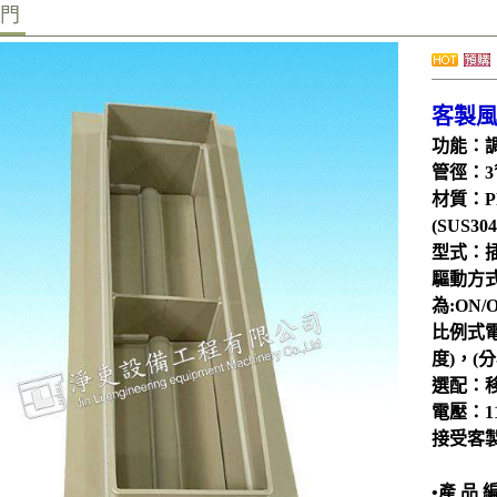
風門
客製
功能：
管徑：3
材質：P
(SUS
型式：
驅動方式
為:ON
比例式
度)，(
選配：
電壓：11
接受客
•產 品 編